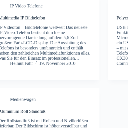
IP Video Telefone
Multimedia IP Bildtelefon
Polyc
IP Videofon – Bildtelefonie weltweit Das neueste
USB-D
IP-Video-Telefon besticht durch eine
Funkti
hervorragende Darstellung auf dem 5,6 Zoll
Micro
großem Farb-LCD-Display. Die Ausstattung des
ein U
Telefons ist besonders umfangreich und enthält
– mit
neben den zahlreichen Multimediafunktionen alles,
Telef
was Sie für den Einsatz im professionellen…
CX300 
Helmut Fahr
19. November 2010
Commu
Medienwagen
Aluminium Roll Standfuß
Der Rollstandfuß ist mit Rollen und Nivilierfüßen
lieferbar. Der Bildschirm ist höhenverstellbar und