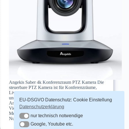
Angekis Saber 4k Konferenzraum PTZ Kamera Die
steuerbare PTZ Kamera ist für Konferenzräume,
Live Streaming und Videoüberwachung geeignet
und bietet mehrere Steuerungsmöglichkeiten.
EU-DSGVO Datenschutz: Cookie Einstellung
Anwendungsbereiche: Live Streaming Broadcast
Datenschutzerklärung
Videokonferenz Web Schulungen, Webinare Online
Meetings Video Überwachung in Gebäuden Modell
nur technisch notwendige
nur technisch notwendige
Nummer: Saber-12UFHD36 Video…
Helmut Fahr
26. März 2019
Google, Youtube etc.
Google, Youtube etc.