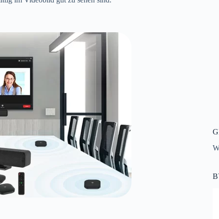
G
Wi
B