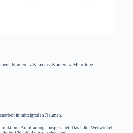
pment
,
Konferenz Kameras
,
Konferenz Mikrofone
narbeit in mittelgroßen Räumen.
funktion „Autoframing“ ausgestattet. Das Ultra Weitwinkel
ttig im Videobild gut zu sehen sind.