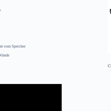
m
rnt vom Sprecher
 Wände
C