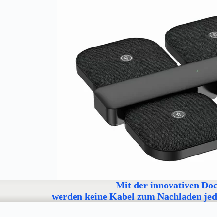
Mit der innovativen Do
werden keine Kabel
zum Nachladen
jed