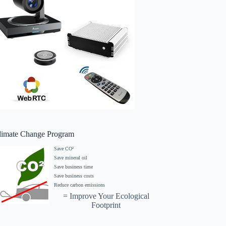
limate Change Program
Save CO²
Save mineral oil
Save business time
Save business costs
Reduce carbon emissions
= Improve Your Ecological
Footprint