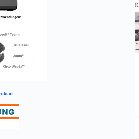
K
nload