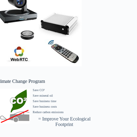
limate Change Program
Save CO²
Save mineral oil
Save business time
Save business costs
Reduce carbon emissions
= Improve Your Ecological
Footprint