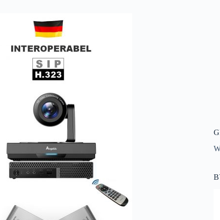
G
Wi
B